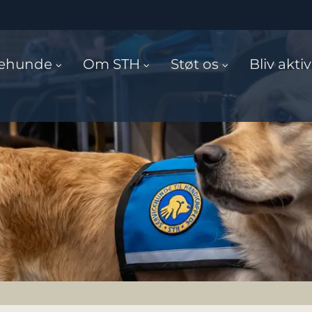
cehunde
Om STH
Støt os
Bliv aktiv