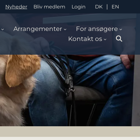
|
Nyheder
Bliv medlem
Login
DK
EN
Arrangementer
For ansøgere
Kontakt os