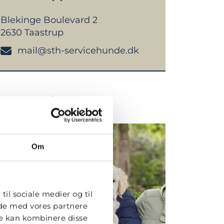
Blekinge Boulevard 2
2630 Taastrup
mail@sth-servicehunde.dk
ÆS OGSÅ...
Om
til sociale medier og til
ide med vores partnere
re kan kombinere disse