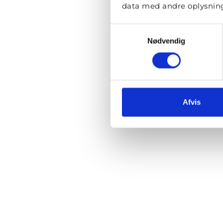
data med andre oplysninge
Samtykkevalg
Nødvendig
Afvis