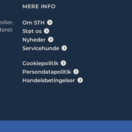
MERE INFO
dier,
Om STH
teret
Støt os
Nyheder
Servicehunde
Cookiepolitik
Persondatapolitik
Handelsbetingelser