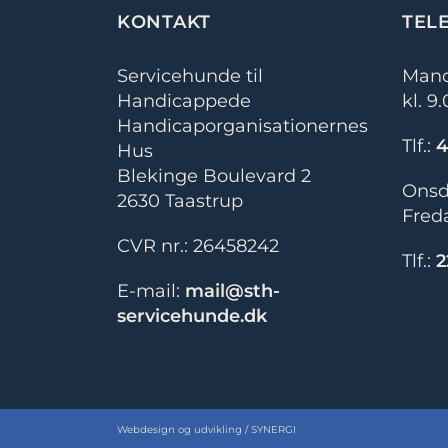
KONTAKT
TEL
Servicehunde til
Mand
Handicappede
kl. 9
Handicaporganisationernes
Tlf.:
4
Hus
Blekinge Boulevard 2
Onsda
2630 Taastrup
Freda
CVR nr.: 26458242
Tlf.:
2
E-mail:
mail@sth-
servicehunde.dk
Webdesign og udvikling / SYNERGI