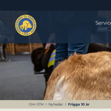
Servi
Om STH
Nyheder
Frigga 10 år