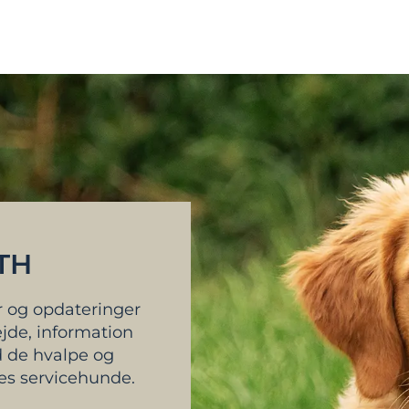
STH
r og opdateringer
ejde, information
 de hvalpe og
es servicehunde.