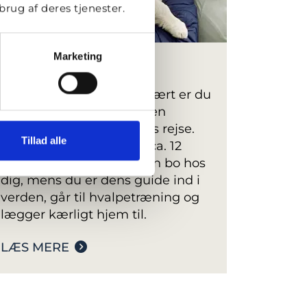
rug af deres tjenester.
Marketing
Bliv hvalpevært
Som STH frivillig hvalpevært er du
den første vigtige del af en
kommende servicehunds rejse.
Tillad alle
Fra hunden er 8 uger til ca. 12
måneder gammel, vil den bo hos
dig, mens du er dens guide ind i
verden, går til hvalpetræning og
lægger kærligt hjem til.
LÆS MERE