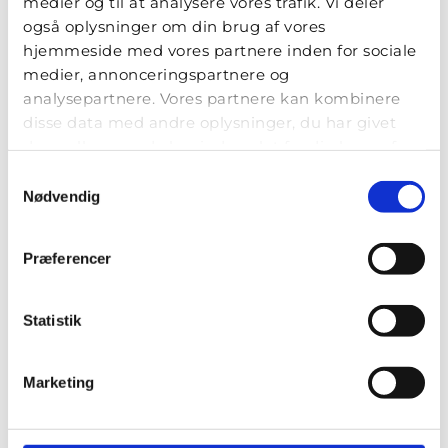
medier og til at analysere vores trafik. Vi deler
også oplysninger om din brug af vores
STH - Servicehunde til
hjemmeside med vores partnere inden for sociale
Handicappede
medier, annonceringspartnere og
analysepartnere. Vores partnere kan kombinere
Blekinge Boulevard 2
disse data med andre oplysninger, du har givet
2630 Taastrup
dem, eller som de har indsamlet fra din brug af
deres tjenester.
mail@sth-servicehunde.dk
Samtykkevalg
Nødvendig
LÆS OGSÅ...
Præferencer
Statistik
Marketing