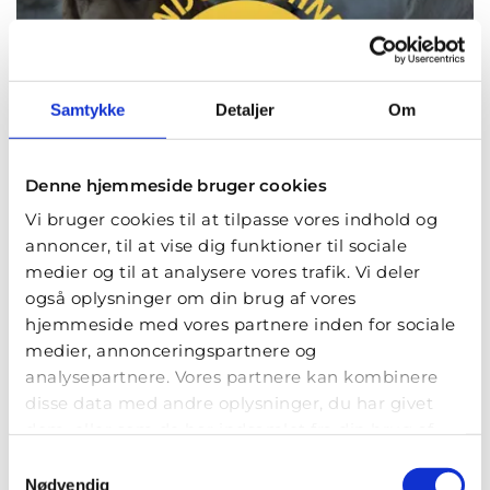
Samtykke
Detaljer
Om
Denne hjemmeside bruger cookies
Vi bruger cookies til at tilpasse vores indhold og
annoncer, til at vise dig funktioner til sociale
medier og til at analysere vores trafik. Vi deler
også oplysninger om din brug af vores
STH - Servicehunde til
hjemmeside med vores partnere inden for sociale
Handicappede
medier, annonceringspartnere og
analysepartnere. Vores partnere kan kombinere
Blekinge Boulevard 2
disse data med andre oplysninger, du har givet
2630 Taastrup
dem, eller som de har indsamlet fra din brug af
deres tjenester.
mail@sth-servicehunde.dk
Samtykkevalg
Nødvendig