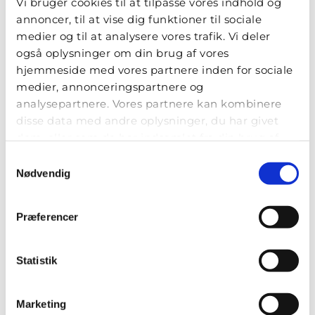
Vi bruger cookies til at tilpasse vores indhold og
annoncer, til at vise dig funktioner til sociale
medier og til at analysere vores trafik. Vi deler
også oplysninger om din brug af vores
hjemmeside med vores partnere inden for sociale
STH - Servicehunde til
medier, annonceringspartnere og
Handicappede
analysepartnere. Vores partnere kan kombinere
disse data med andre oplysninger, du har givet
Blekinge Boulevard 2
dem, eller som de har indsamlet fra din brug af
2630 Taastrup
deres tjenester.
Samtykkevalg
Nødvendig
mail@sth-servicehunde.dk
Præferencer
LÆS OGSÅ...
Statistik
Marketing