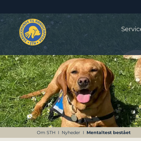
Servi
Om STH
Nyheder
Mentaltest bestået