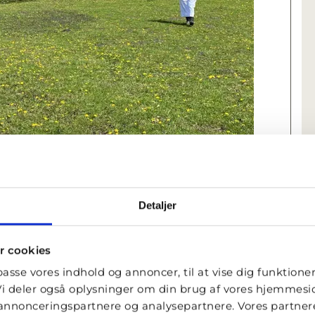
Detaljer
r cookies
n beståede mentaltest.
lpasse vores indhold og annoncer, til at vise dig funktioner 
. Vi deler også oplysninger om din brug af vores hjemmes
, annonceringspartnere og analysepartnere. Vores partne