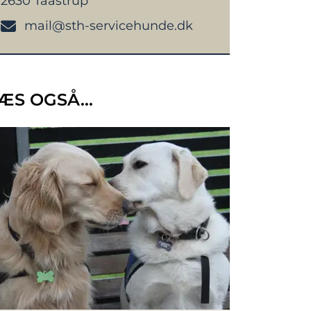
2630 Taastrup
mail@sth-servicehunde.dk
ÆS OGSÅ...