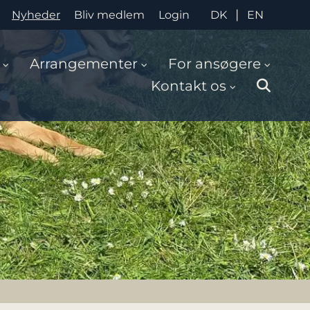
|
Nyheder
Bliv medlem
Login
DK
EN
Arrangementer
For ansøgere
Kontakt os