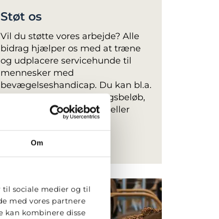
Støt os
Vil du støtte vores arbejde? Alle
bidrag hjælper os med at træne
og udplacere servicehunde til
mennesker med
bevægelseshandicap. Du kan bl.a.
støtte gennem et engangsbeløb,
medlemskab, gavebevis eller
testamentarisk gave.
Om
LÆS MERE
til sociale medier og til
ide med vores partnere
re kan kombinere disse