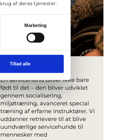
rug af deres tjenester.
Marketing
Tillad alle
Servicehunde
En servicehund bliver ikke bare
født til det – den bliver udviklet
gennem socialisering,
miljøtræning, avanceret special
træning af erfarne instruktører. Vi
uddanner retrievere til at blive
uundværlige servicehunde til
mennesker med