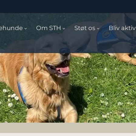
cehunde
Om STH
Støt os
Bliv aktiv