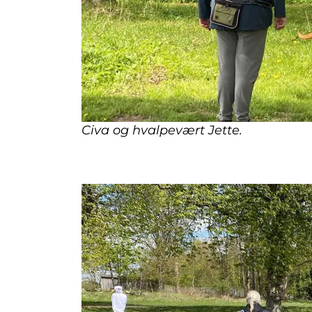
Civa og hvalpevært Jette.