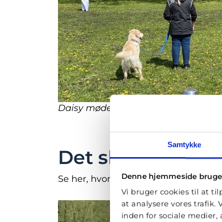
Daisy møder spøgelser.
Samtykke
Det skal fejres!
Denne hjemmeside bruge
Se her, hvordan hundene fejrede de
Vi bruger cookies til at ti
at analysere vores trafik
inden for sociale medier