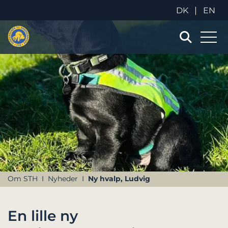
|
DK
EN
Om STH
Nyheder
Ny hvalp, Ludvig
En lille ny