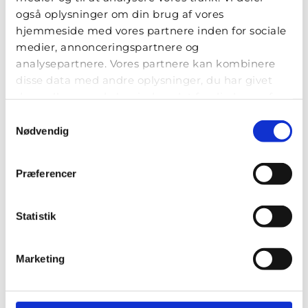
også oplysninger om din brug af vores
hjemmeside med vores partnere inden for sociale
STH - Servicehunde til
medier, annonceringspartnere og
Handicappede
analysepartnere. Vores partnere kan kombinere
disse data med andre oplysninger, du har givet
Blekinge Boulevard 2
dem, eller som de har indsamlet fra din brug af
2630 Taastrup
deres tjenester.
Samtykkevalg
mail@sth-servicehunde.dk
Nødvendig
Præferencer
LÆS OGSÅ...
Statistik
Marketing