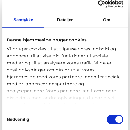
Blekinge Boulevard 2
2630 Taastrup
Samtykke
Detaljer
Om
mail@sth-servicehunde.dk
Denne hjemmeside bruger cookies
Vi bruger cookies til at tilpasse vores indhold og
LÆS OGSÅ...
annoncer, til at vise dig funktioner til sociale
medier og til at analysere vores trafik. Vi deler
også oplysninger om din brug af vores
hjemmeside med vores partnere inden for sociale
medier, annonceringspartnere og
analysepartnere. Vores partnere kan kombinere
disse data med andre oplysninger, du har givet
dem, eller som de har indsamlet fra din brug af
deres tjenester.
Samtykkevalg
Nødvendig