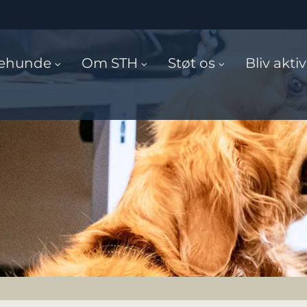
cehunde
Om STH
Støt os
Bliv aktiv