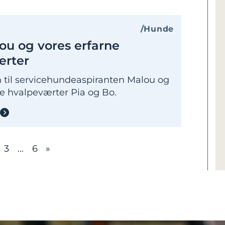
Hunde
u og vores erfarne
ærter
til servicehundeaspiranten Malou og
ne hvalpeværter Pia og Bo.
3
...
6
»