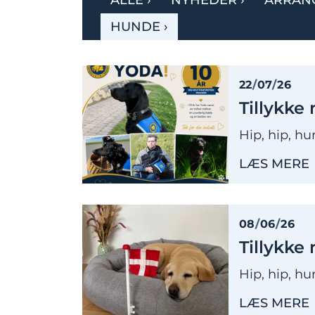
ALLE
›
NYHEDER
›
ARRAN
HUNDE
›
22
/
07
/
26
Tillykke
Hip, hip, h
LÆS MERE
08
/
06
/
26
Tillykke
Hip, hip, h
LÆS MERE