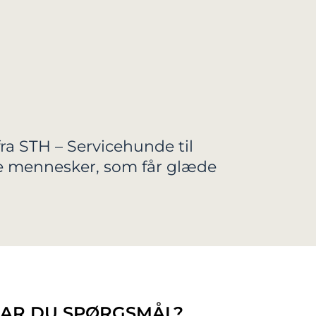
ra STH – Servicehunde til
de mennesker, som får glæde
AR DU SPØRGSMÅL?