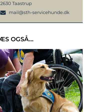
2630 Taastrup
mail@sth-servicehunde.dk
ÆS OGSÅ...