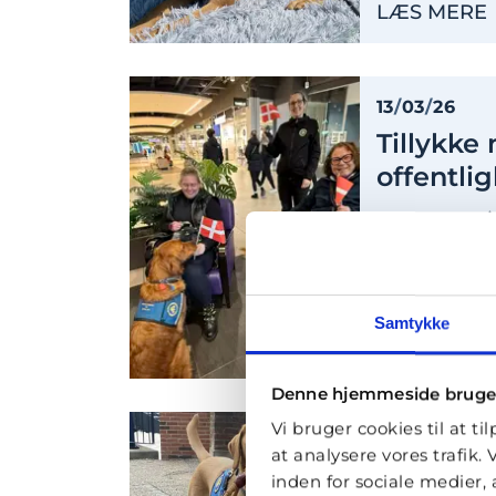
LÆS MERE
13
/
03
/
26
Tillykke
offentli
To nye serv
officielle o
certificere
Assistance D
Samtykke
LÆS MERE
Denne hjemmeside bruge
Vi bruger cookies til at ti
28
/
02
/
26
at analysere vores trafik
Tillykke
inden for sociale medier