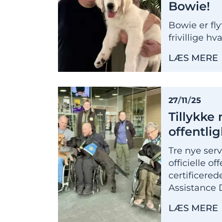
Bowie!
Bowie er fly
frivillige h
LÆS MERE
27
/
11
/
25
Tillykke
offentli
Tre nye ser
officielle o
certificere
Assistance D
LÆS MERE