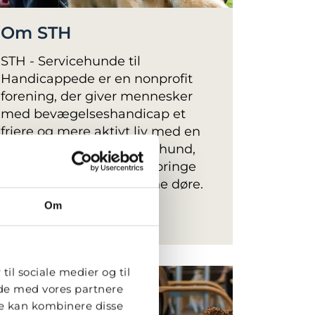
Om STH
STH - Servicehunde til
Handicappede er en nonprofit
forening, der giver mennesker
med bevægelseshandicap et
friere og mere aktivt liv med en
special uddannet servicehund,
som f.eks. kan hente og bringe
ting, trække tøj af og åbne døre.
Om
LÆS MERE
til sociale medier og til
ide med vores partnere
re kan kombinere disse