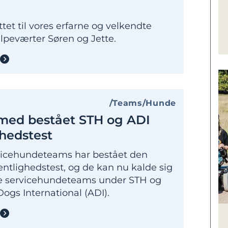
ttet til vores erfarne og velkendte
valpeværter Søren og Jette.
Teams
Hunde
 med bestået STH og ADI
ghedstest
vicehundeteams har bestået den
ffentlighedstest, og de kan nu kalde sig
de servicehundeteams under STH og
ogs International (ADI).