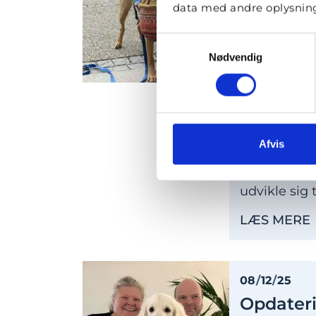
data med andre oplysninge
Ralle blevet
sig til en d
Samtykkevalg
Nødvendig
LÆS MERE
23
/
02
/
26
Tillykk
Afvis
Wimme er bl
udvikle sig 
LÆS MERE
08
/
12
/
25
Opdateri