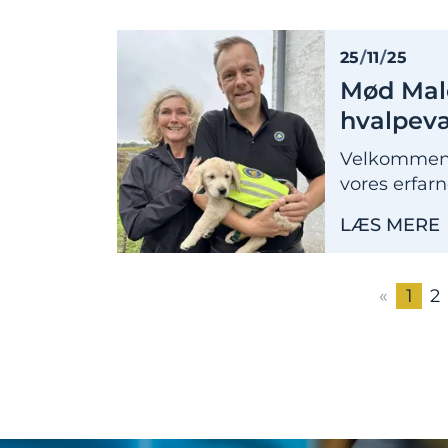
25
/
11
/
25
Mød Malo
hvalpev
Velkommen 
vores erfar
LÆS MERE
«
1
2