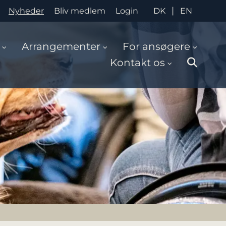
|
Nyheder
Bliv medlem
Login
DK
EN
Arrangementer
For ansøgere
Kontakt os