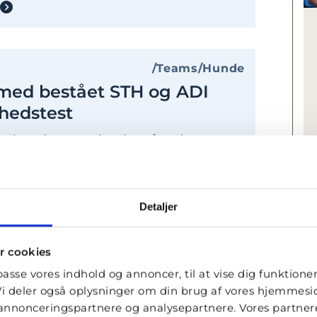
Teams
Hunde
 med bestået STH og ADI
ghedstest
icehundeteams har bestået den
ffentlighedstest, og de kan nu kalde sig
de servicehundeteams under STH og
ogs International (ADI).
Detaljer
r cookies
lpasse vores indhold og annoncer, til at vise dig funktioner 
Nyheder
Hunde
. Vi deler også oplysninger om din brug af vores hjemmes
 med fødselsdagen, Ralle
, annonceringspartnere og analysepartnere. Vores partne