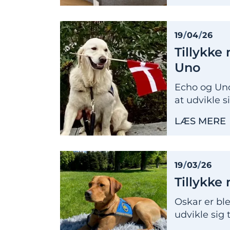
19
/
04
/
26
Tillykke
Uno
Echo og Uno
at udvikle s
LÆS MERE
19
/
03
/
26
Tillykke
Oskar er ble
udvikle sig 