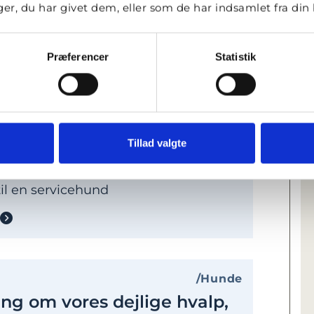
r, du har givet dem, eller som de har indsamlet fra din b
 2 år, og er godt igang med at udvikle
ygtig servicehund
Præferencer
Statistik
Nyheder
Hunde
e med fødselsdagen, Wimme
Tillad valgte
evet 1 år, og er godt igang med at
til en servicehund
Hunde
ng om vores dejlige hvalp,